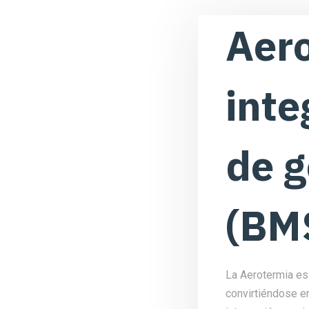
Aero
inte
de g
(BM
La Aerotermia es u
convirtiéndose en