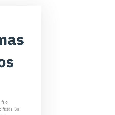
emas
os
frío,
ificios. Su