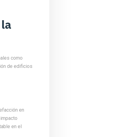
 la
ciales como
ón de edificios
lefacción en
o impacto
table en el