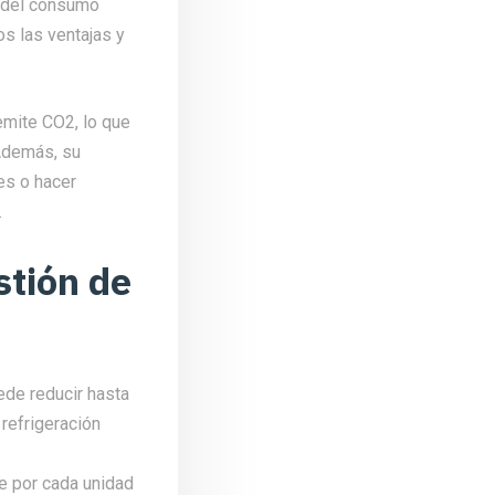
o del consumo
os las ventajas y
emite CO2, lo que
 Además, su
es o hacer
.
stión de
uede reducir hasta
refrigeración
ue por cada unidad