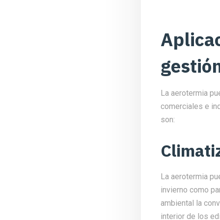
Aplica
gestión
La aerotermia pue
comerciales e in
son:
Climati
La aerotermia pue
invierno como par
ambiental la conv
interior de los edi