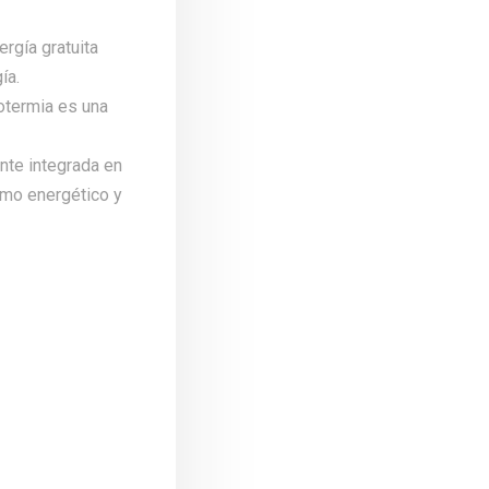
rgía gratuita
ía.
rotermia es una
nte integrada en
umo energético y