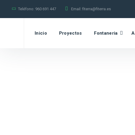
Teléfono:
960 691 447
Email:
fiterra@fiterra.es
Inicio
Proyectos
Fontaneria
A