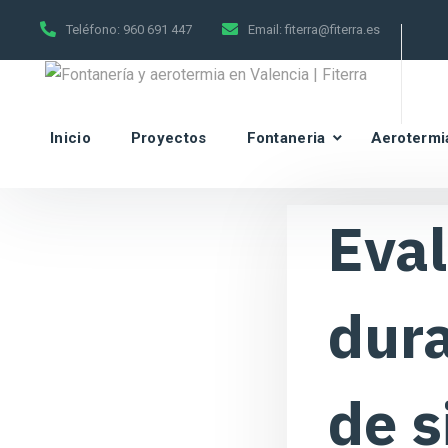
Teléfono:
960 691 447
Email:
fiterra@fiterra.es
Inicio
Proyectos
Fontaneria
Aerotermi
Eval
dura
de s