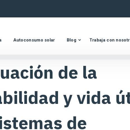
a
Autoconsumo solar
Blog
Trabaja con nosot
uación de la
bilidad y vida út
istemas de