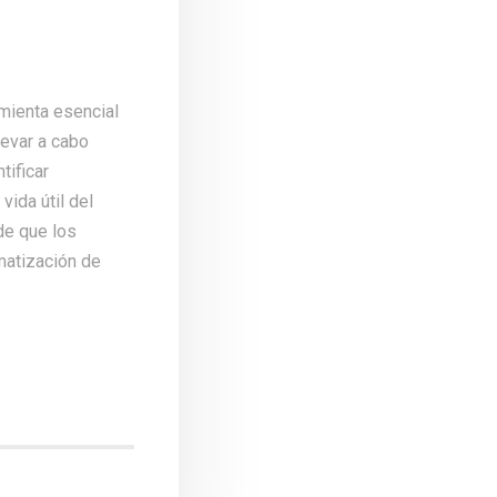
amienta esencial
levar a cabo
tificar
vida útil del
de que los
matización de