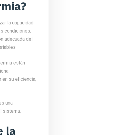
ermia?
izar la capacidad
es condiciones.
ión adecuada del
riables.
termia están
iona
en su eficiencia,
 es una
el sistema.
e la