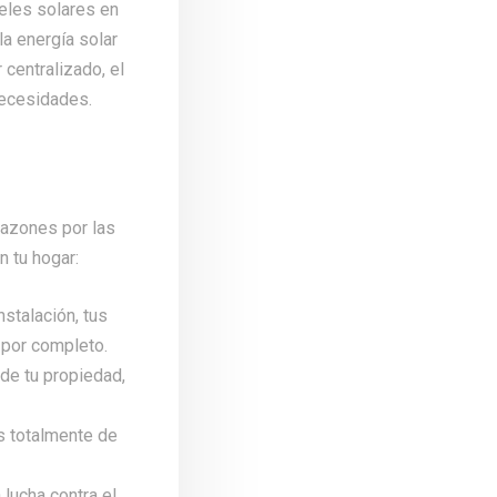
eles solares en
la energía solar
centralizado, el
necesidades.
razones por las
 tu hogar:
stalación, tus
 por completo.
de tu propiedad,
s totalmente de
 lucha contra el