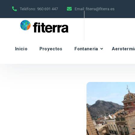
Teléfono:
960 691 447
Email:
fiterra@fiterra.es
Inicio
Proyectos
Fontaneria
Aerotermi