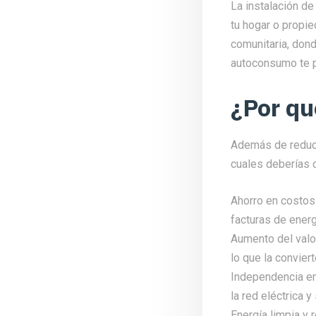
La instalación d
tu hogar o propie
comunitaria, dond
autoconsumo te p
¿Por qu
Además de reduci
cuales deberías c
Ahorro en costos 
facturas de energ
Aumento del valor
lo que la conviert
Independencia en
la red eléctrica y
Energía limpia y r