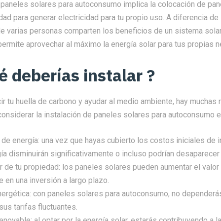
e paneles solares para autoconsumo implica la colocación de pan
dad para generar electricidad para tu propio uso. A diferencia de 
e varias personas comparten los beneficios de un sistema solar 
ermite aprovechar al máximo la energía solar para tus propias 
é deberías instalar ?
r tu huella de carbono y ayudar al medio ambiente, hay muchas 
onsiderar la instalación de paneles solares para autoconsumo en
de energía: una vez que hayas cubierto los costos iniciales de in
ía disminuirán significativamente o incluso podrían desaparecer
 de tu propiedad: los paneles solares pueden aumentar el valor 
e en una inversión a largo plazo.
ergética: con paneles solares para autoconsumo, no dependerá
 sus tarifas fluctuantes.
enovable: al optar por la energía solar, estarás contribuyendo a la