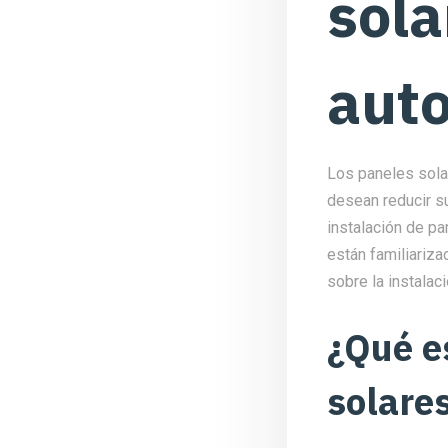
sola
aut
Los paneles sola
desean reducir su
instalación de p
están familiariza
sobre la instala
¿Qué e
solare