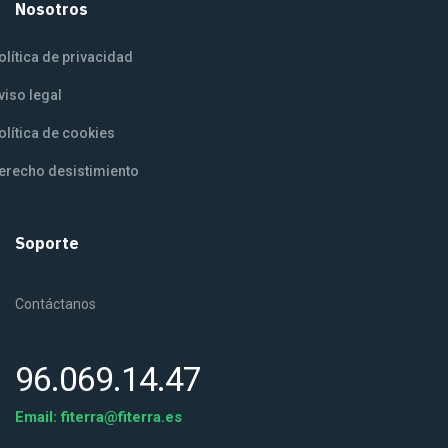
Nosotros
olítica de privacidad
viso legal
olítica de cookies
erecho desistimiento
Soporte
Contáctanos
96.069.14.47
Email:
fiterra@fiterra.es