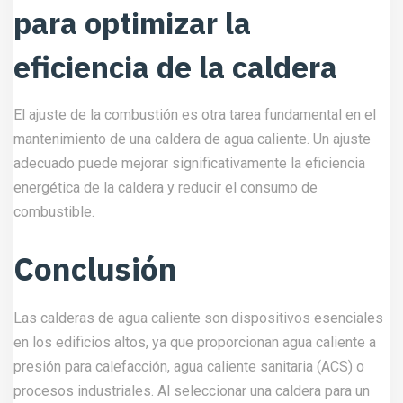
presión para calefacción, agua caliente sanitaria (ACS) o
procesos industriales. Al seleccionar una caldera para un
edificio alto, es importante considerar factores como la
potencia, la eficiencia, la seguridad y la vida útil. Asimismo,
la instalación y el mantenimiento de la caldera deben ser
realizados por técnicos cualificados y experimentados para
garantizar su correcto funcionamiento y prolongar su vida
útil.
En resumen, una caldera de agua caliente es un equipo
fundamental para los edificios altos en términos de
proporcionar agua caliente y calefacción. Por lo tanto, elegir
la caldera adecuada, instalarla correctamente y mantenerla
regularmente son factores críticos para garantizar su
eficiencia y seguridad. Esperamos que este artículo haya
sido útil para comprender las características y
consideraciones clave al seleccionar, instalar y mantener