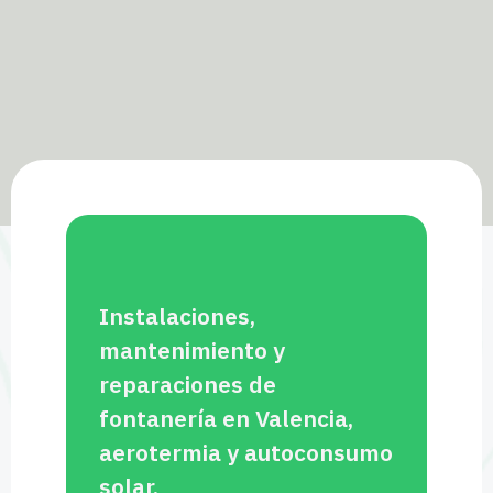
aerotermia y autoconsumo
solar.
Teléfono: 960 69 14 47
C/Juan Pablo II, 27
(Manises, Valencia)
fiterra@fiterra.es
L-V: 8:00 - 18:00
¡Síguenos en redes
sociales!