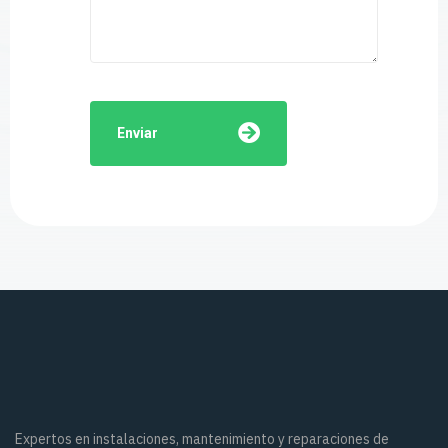
Expertos en instalaciones, mantenimiento y reparaciones de
fontanería, aerotermia y energía solar.
960 69 14 47
fiterra@fiterra.es
C/Juan Pablo II, 27 (Manises, VLC)
Servicios
Fontaneria Valencia
Aerotermia Valencia
Autoconsumo Solar Valencia
Nosotros