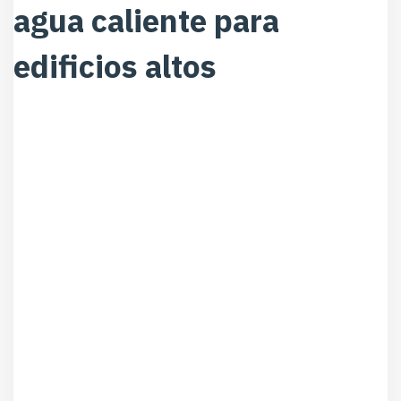
agua caliente para
edificios altos
Existen dos tipos principales de calderas de agua caliente
para edificios altos: las calderas pirotubulares y las
calderas acuotubulares.
Calderas pirotubulares
Las calderas pirotubulares son las más utilizadas en
edificios altos debido a su gran potencia y eficiencia. En
estas calderas, el agua circula por el interior de una serie
de tubos que están rodeados por los gases de combustión.
A medida que los gases de combustión pasan por los