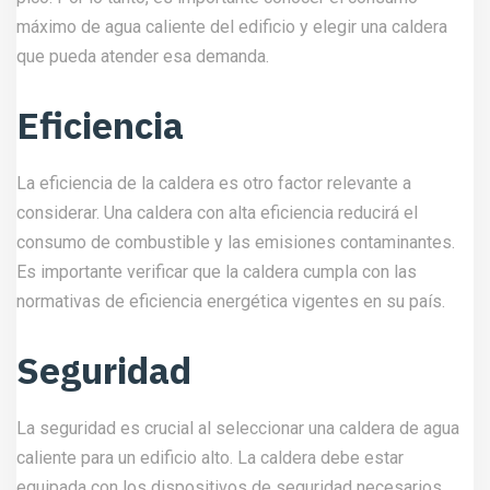
La seguridad es crucial al seleccionar una caldera de agua
caliente para un edificio alto. La caldera debe estar
equipada con los dispositivos de seguridad necesarios,
como válvulas de seguridad, termostatos y sistemas de
control de llama. Además, la caldera debe ser instalada por
técnicos cualificados y en cumplimiento con las normativas
locales de seguridad.
Vida útil
La vida útil de la caldera es otro factor importante a
considerar, ya que una caldera con una vida útil más larga
puede evitar costes elevados de mantenimiento y
sustitución. Es importante elegir una caldera fabricada con
materiales de alta calidad y un diseño robusto.