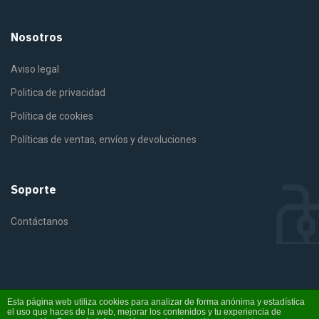
Nosotros
Aviso legal
Politica de privacidad
Política de cookies
Políticas de ventas, envíos y devoluciones
Soporte
Contáctanos
©2025 Fiterra. Derechos reservados
Esta página web utiliza cookies para analizar de forma anónima y estadística
el uso que haces de la web, mejorar los contenidos y tu experiencia de