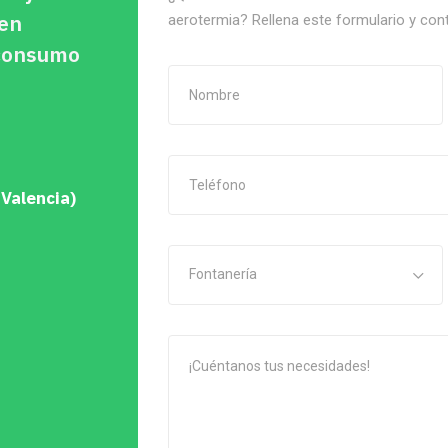
 en
aerotermia? Rellena este formulario y con
oconsumo
 Valencia)
Fontanería