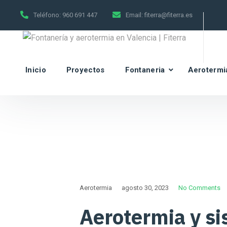
Teléfono:
960 691 447
Email:
fiterra@fiterra.es
Inicio
Proyectos
Fontaneria
Aerotermi
Aerotermia
agosto 30, 2023
No Comments
Aerotermia y si