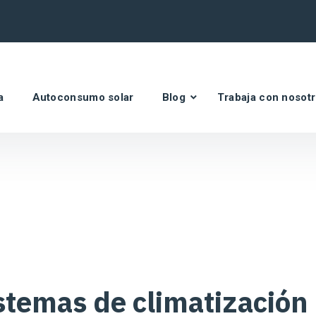
a
Autoconsumo solar
Blog
Trabaja con nosot
stemas de climatización