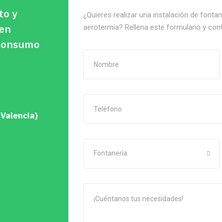
to y
¿Quieres realizar una instalación de fonta
 en
aerotermia? Rellena este formulario y con
oconsumo
 Valencia)
Fontanería