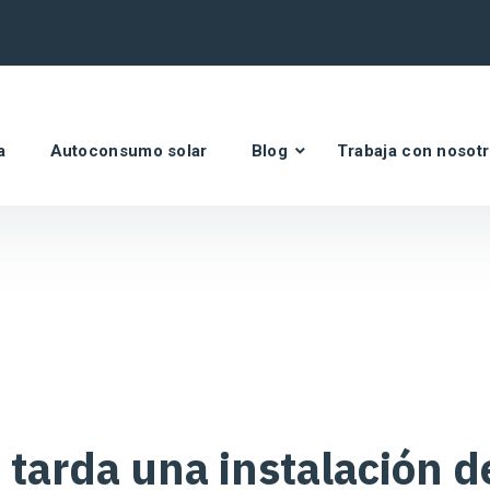
a
Autoconsumo solar
Blog
Trabaja con nosot
tarda una instalación d