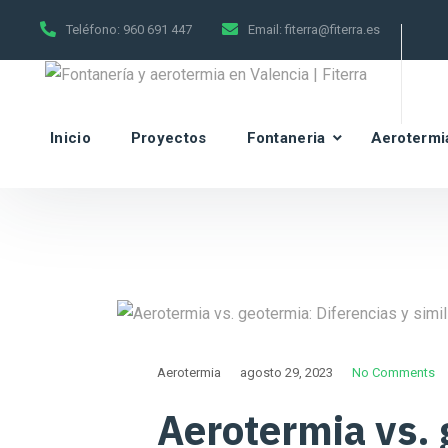
Teléfono:
960 691 447
Email:
fiterra@fiterra.es
Inicio
Proyectos
Fontaneria
Aerotermi
Aerotermia
agosto 29, 2023
No Comments
Aerotermia vs. 