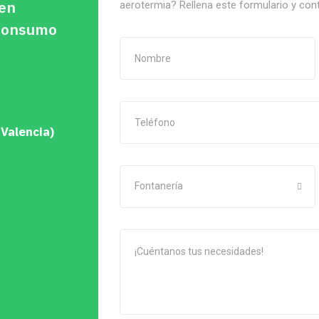
 en
aerotermia? Rellena este formulario y con
oconsumo
 Valencia)
Fontanería