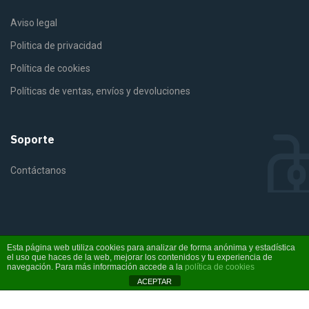
Aviso legal
Politica de privacidad
Política de cookies
Políticas de ventas, envíos y devoluciones
Soporte
Contáctanos
©2025 Fiterra. Derechos reservados
Esta página web utiliza cookies para analizar de forma anónima y estadística
el uso que haces de la web, mejorar los contenidos y tu experiencia de
navegación. Para más información accede a la
política de cookies
Instagram
YouTube
ACEPTAR