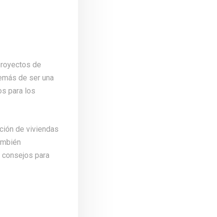
proyectos de
demás de ser una
os para los
ación de viviendas
También
 consejos para