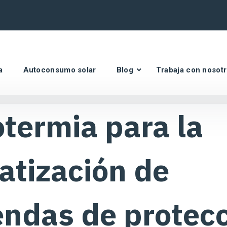
a
Autoconsumo solar
Blog
Trabaja con nosot
termia para la
atización de
endas de protec