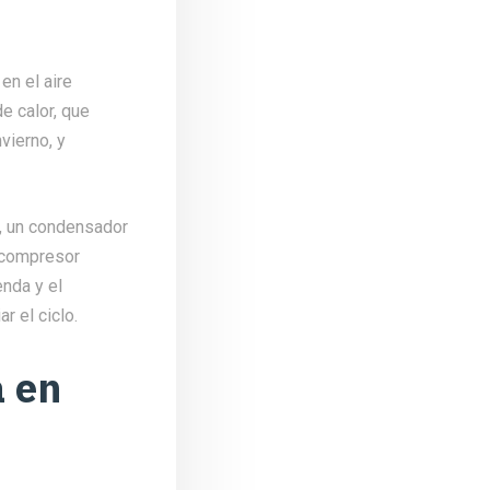
en el aire
e calor, que
nvierno, y
r, un condensador
l compresor
enda y el
r el ciclo.
a en