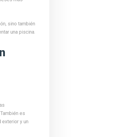
ión, sino también
ntar una piscina.
un
las
. También es
 exterior y un