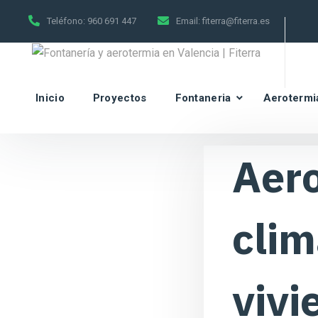
Teléfono:
960 691 447
Email:
fiterra@fiterra.es
Inicio
Proyectos
Fontaneria
Aerotermi
Aero
clim
vivi