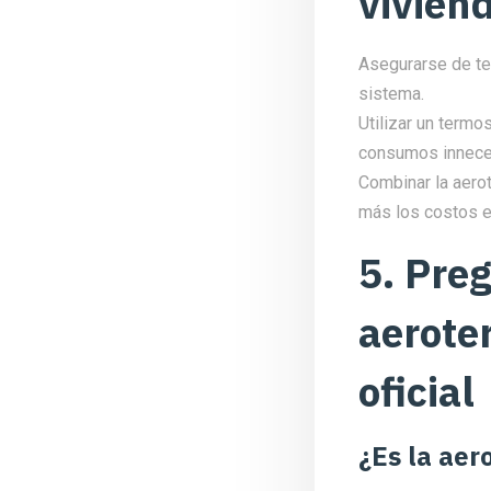
viviend
Asegurarse de ten
sistema.
Utilizar un termo
consumos innece
Combinar la aerot
más los costos e
5. Pre
aerote
oficial
¿Es la aer