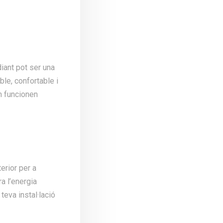
diant pot ser una
le, confortable i
m funcionen
erior per a
a l’energia
 teva instal·lació