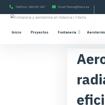
Teléfono:
960 691 447
Email:
fiterra@fiterra.es
Inicio
Proyectos
Fontaneria
Aerotermi
Aero
radi
efic