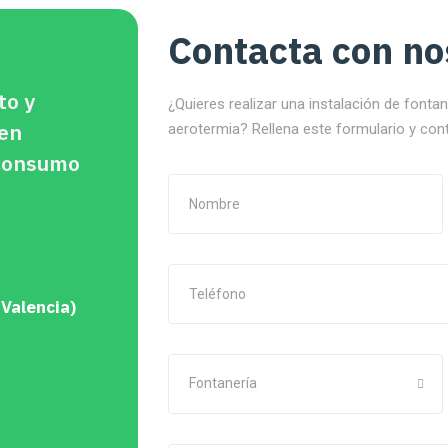
Contacta con no
to y
¿Quieres realizar una instalación de fonta
 en
aerotermia? Rellena este formulario y con
oconsumo
 Valencia)
Fontanería