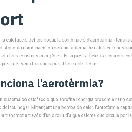
ort
 la calefacció del teu hogar, la combinació d’aerotèrmia i terra ra
nt. Aquesta combinació ofereix un sistema de calefacció sostenib
r els teus consums energètics. En aquest article, explorarem co
ies i els seus beneficis per al teu confort diari.
unciona
l’aerotèrmia
?
n sistema de calefacció que aprofita l’energia present a l’aire ext
s del teu hogar. Mitjançant una bomba de calor, l’aerotèrmia captur
i la transmet a través d’un circuit d’aigua calenta que circula per la