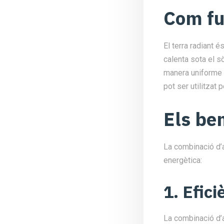
Com fu
El terra radiant 
calenta sota el s
manera uniforme l
pot ser utilitzat 
Els be
La combinació d’ae
energètica:
1. Efic
La combinació d’a