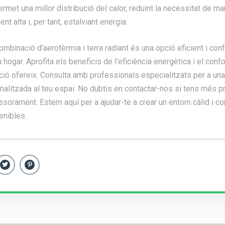
ermet una millor distribució del calor, reduint la necessitat de ma
t alta i, per tant, estalviant energia.
ombinació d’aerotèrmia i terra radiant és una opció eficient i conf
 hogar. Aprofita els beneficis de l’eficiència energètica i el conf
ó ofereix. Consulta amb professionals especialitzats per a una 
alitzada al teu espai. No dubtis en
contactar-nos
si tens més p
orament. Estem aquí per a ajudar-te a crear un entorn càlid i c
enibles.