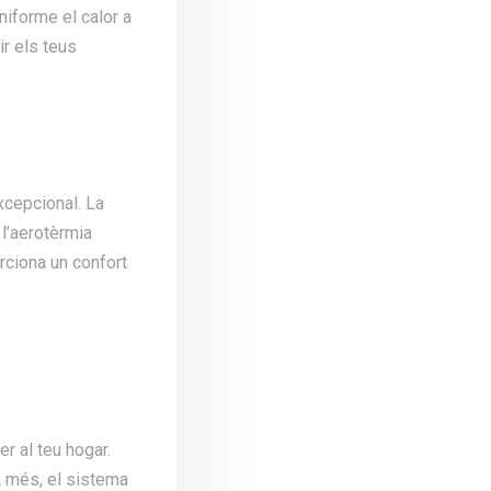
uniforme el calor a
ir els teus
xcepcional. La
 l’aerotèrmia
rciona un confort
r al teu hogar.
A més, el sistema