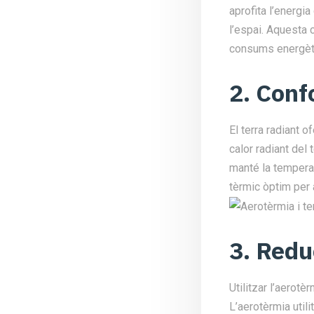
aprofita l’energia
l’espai. Aquesta 
consums energètic
2. Conf
El terra radiant 
calor radiant del
manté la temperat
tèrmic òptim per a
3. Redu
Utilitzar l’aerot
L’aerotèrmia util