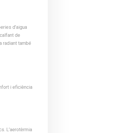
beries d’aigua
scalfant de
ra radiant també
fort i eficiència
cs. L’aerotèrmia