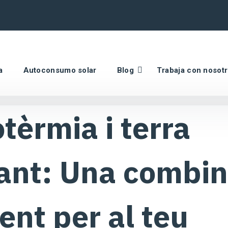
a
Autoconsumo solar
Blog
Trabaja con nosot
tèrmia i terra
ant: Una combin
ient per al teu