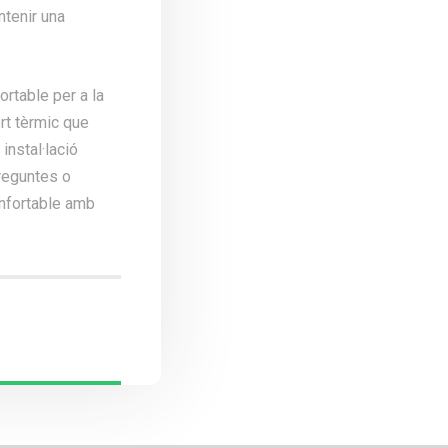
ntenir una
ortable per a la
ort tèrmic que
instal·lació
reguntes o
onfortable amb