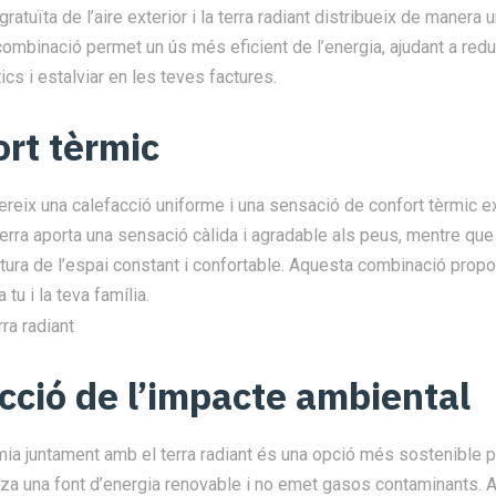
 gratuïta de l’aire exterior i la terra radiant distribueix de manera 
combinació permet un ús més eficient de l’energia, ajudant a redu
s i estalviar en les teves factures.
ort tèrmic
ofereix una calefacció uniforme i una sensació de confort tèrmic e
 terra aporta una sensació càlida i agradable als peus, mentre que
ura de l’espai constant i confortable. Aquesta combinació propo
 tu i la teva família.
cció de l’impacte ambiental
èrmia juntament amb el terra radiant és una opció més sostenible pe
itza una font d’energia renovable i no emet gasos contaminants. 