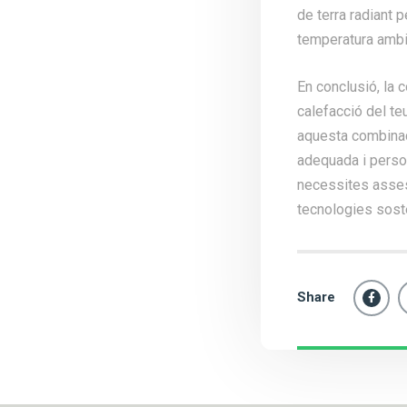
de terra radiant p
temperatura ambien
En conclusió, la c
calefacció del teu
aquesta combinaci
adequada i person
necessites assess
tecnologies sost
Share