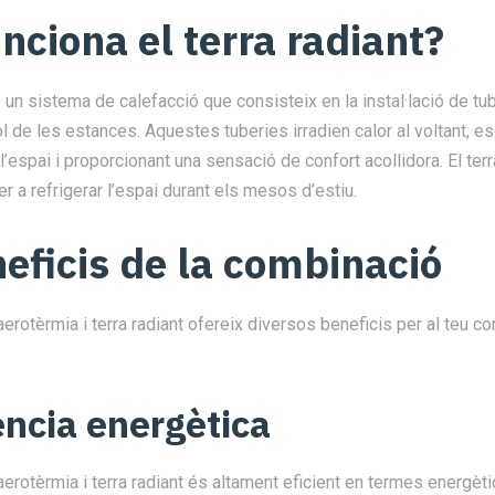
nciona el terra radiant?
és un sistema de calefacció que consisteix en la instal·lació de tu
òl de les estances. Aquestes tuberies irradien calor al voltant, e
’espai i proporcionant una sensació de confort acollidora. El ter
per a refrigerar l’espai durant els mesos d’estiu.
neficis de la combinació
rotèrmia i terra radiant ofereix diversos beneficis per al teu con
iència energètica
erotèrmia i terra radiant és altament eficient en termes energèti