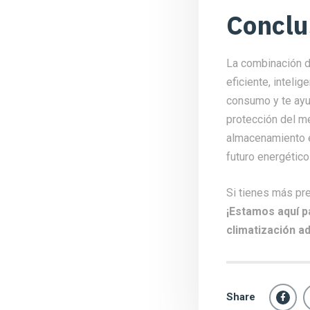
Conclu
La combinación d
eficiente, inteli
consumo y te ayud
protección del m
almacenamiento e
futuro energétic
Si tienes más pr
¡Estamos aquí p
climatización a
Share