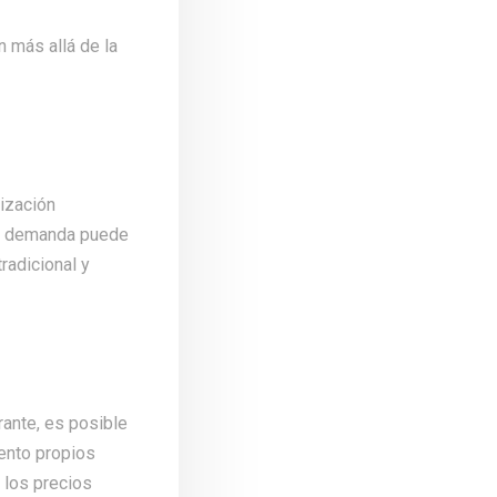
 más allá de la
mización
ja demanda puede
radicional y
rante, es posible
iento propios
 los precios