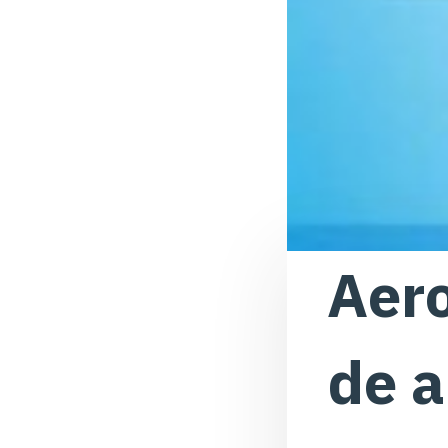
Aero
de 