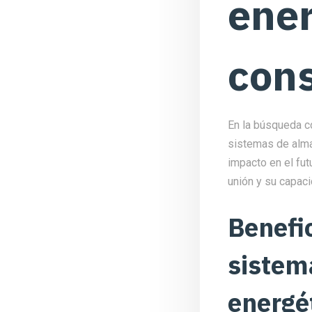
ener
con
En la búsqueda c
sistemas de alm
impacto en el fut
unión y su capac
Benefi
sistem
energé