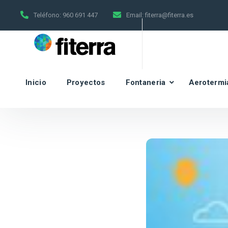
Teléfono:
960 691 447
Email:
fiterra@fiterra.es
Inicio
Proyectos
Fontaneria
Aerotermi