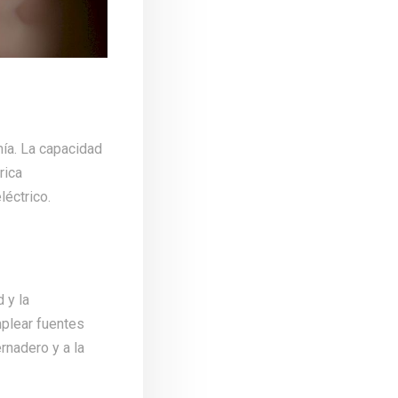
ía. La capacidad
rica
léctrico.
 y la
mplear fuentes
rnadero y a la