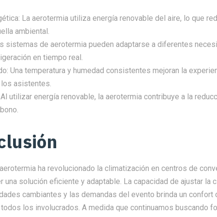
gética: La aerotermia utiliza energía renovable del aire, lo que r
uella ambiental.
Los sistemas de aerotermia pueden adaptarse a diferentes nece
rigeración en tiempo real.
do: Una temperatura y humedad consistentes mejoran la experien
los asistentes.
 Al utilizar energía renovable, la aerotermia contribuye a la reduc
rbono.
clusión
 aerotermia ha revolucionado la climatización en centros de con
r una solución eficiente y adaptable. La capacidad de ajustar la 
dades cambiantes y las demandas del evento brinda un confort 
e todos los involucrados. A medida que continuamos buscando 