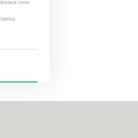
e destaca como
ctarnos
.