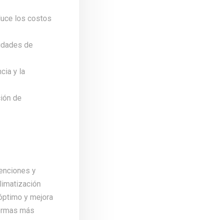
educe los costos
sidades de
cia y la
ción de
venciones y
climatización
óptimo y mejora
formas más