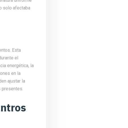
eratura uniforme
no solo afectaba
entos. Esta
durante el
cia energética, la
ones en la
en ajustar la
s presentes.
entros