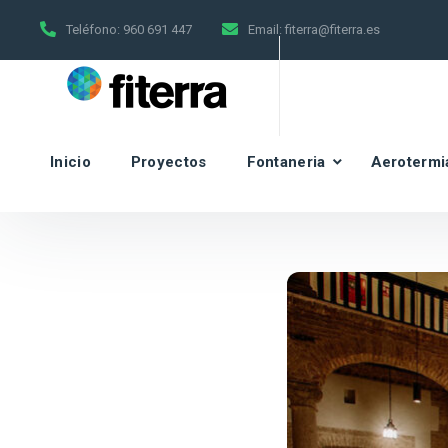
Teléfono:
960 691 447
Email:
fiterra@fiterra.es
Inicio
Proyectos
Fontaneria
Aerotermi