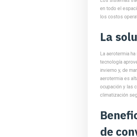
Los sistemas tra
en todo el espaci
los costos operat
La sol
La aerotermia ha
tecnología aprovec
invierno y, de ma
aerotermia es al
ocupación y las c
climatización se
Benefi
de con