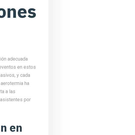
iones
ción adecuada
s eventos en estos
asivos, y cada
 aerotermia ha
ta a las
asistentes por
ón en