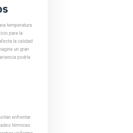
os
una temperatura
cio para la
afecta la calidad
Imagine un gran
eriencia podría
olían enfrentar
dades térmicas.