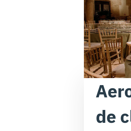
Aero
de c