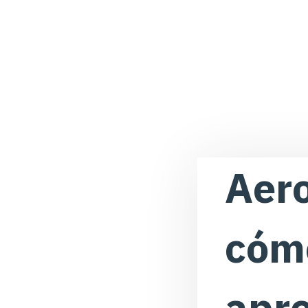
Aero
cómo
apre