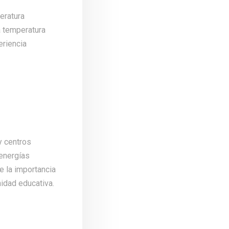
eratura
a temperatura
eriencia
y centros
 energías
e la importancia
idad educativa.