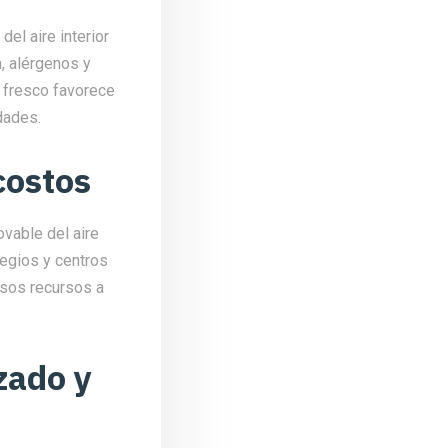
el aire interior
n, alérgenos y
 fresco favorece
dades.
costos
ovable del aire
legios y centros
esos recursos a
zado y