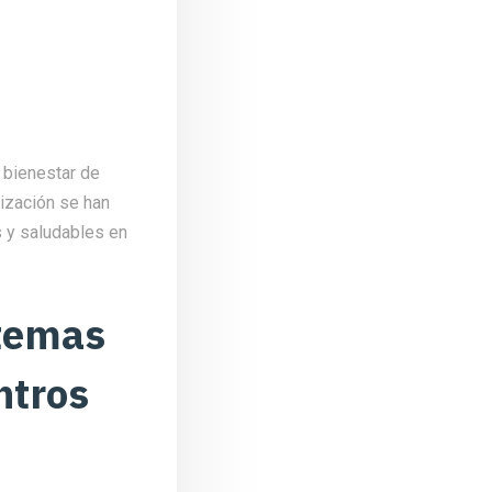
l bienestar de
tización se han
 y saludables en
stemas
ntros