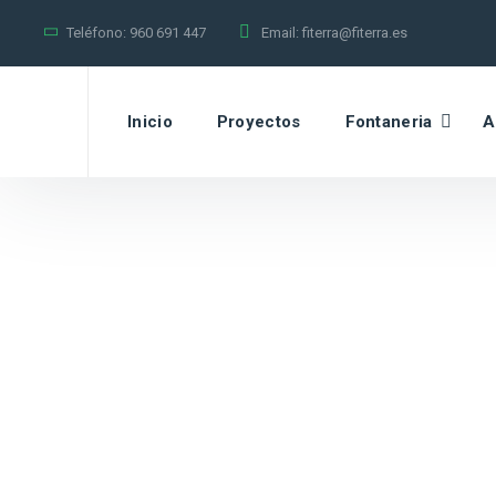
Teléfono:
960 691 447
Email:
fiterra@fiterra.es
Inicio
Proyectos
Fontaneria
A