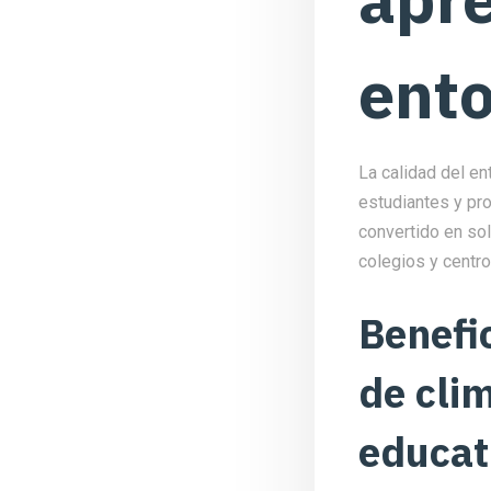
ento
La calidad del en
estudiantes y pro
convertido en so
colegios y centr
Benefi
de clim
educat