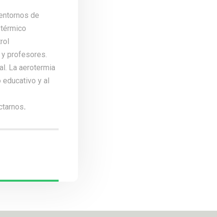
 entornos de
 térmico
rol
 y profesores.
l. La aerotermia
 educativo y al
ctarnos
.