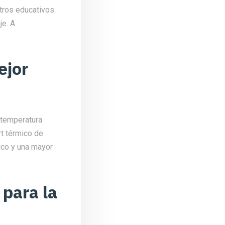
ntros educativos
je. A
ejor
 temperatura
rt térmico de
ico y una mayor
 para la