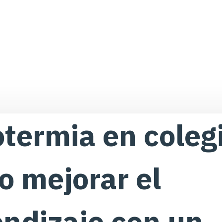
termia en coleg
 mejorar el
ndizaje con un