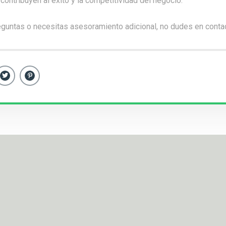
contribuyen al éxito y la competitividad del negocio.
eguntas o necesitas asesoramiento adicional, no dudes en
conta