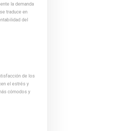
amente la demanda
 se traduce en
entabilidad del
atisfacción de los
cen el estrés y
n más cómodos y