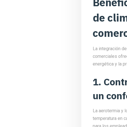
Benefi
de clim
comerc
La integración de
comerciales ofrec
energética y la p
1. Cont
un conf
La aerotermia y 
temperatura en ca
para los emplead