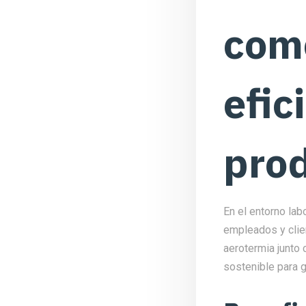
come
efic
prod
En el entorno lab
empleados y clie
aerotermia junto 
sostenible para 