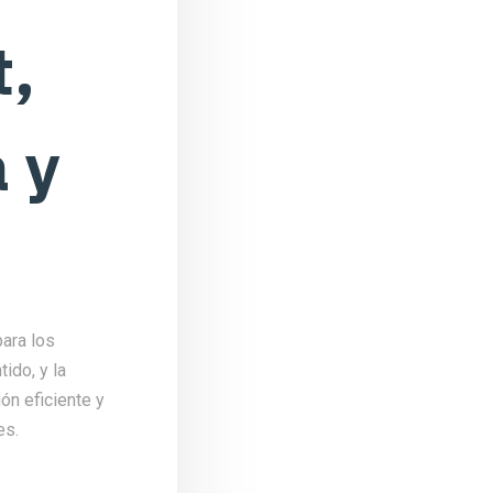
t,
a y
para los
ido, y la
ón eficiente y
es.