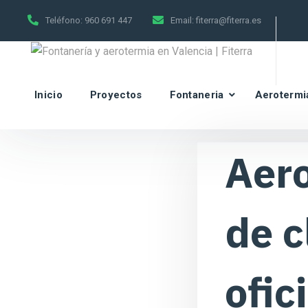
Teléfono:
960 691 447
Email:
fiterra@fiterra.es
Inicio
Proyectos
Fontaneria
Aerotermi
Aero
de c
ofic