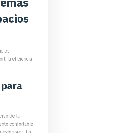
stemas
pacios
acios
t, la eficiencia
 para
ciso de la
ente confortable
 exteriores. La