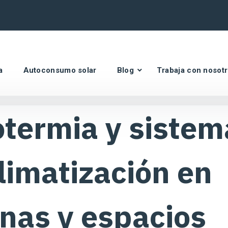
a
Autoconsumo solar
Blog
Trabaja con nosot
termia y sistem
limatización en
inas y espacios