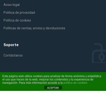
Aviso legal
Politica de privacidad
Política de cookies
Políticas de ventas, envíos y devoluciones
Soporte
Contáctanos
Esta página web utiliza cookies para analizar de forma anónima y estadística
el uso que haces de la web, mejorar los contenidos y tu experiencia de
©2025 Fiterra. Derechos reservados
navegación. Para más información accede a la
política de cookies
ACEPTAR
Instagram
YouTube