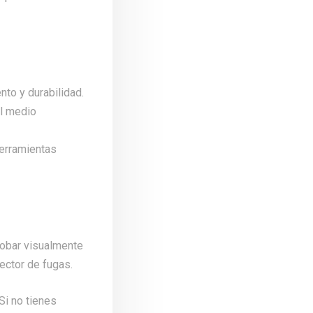
nto y durabilidad.
el medio
herramientas
obar visualmente
ector de fugas.
Si no tienes