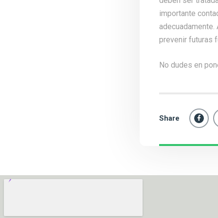
deben ser tratada
importante contac
adecuadamente. A
prevenir futuras 
No dudes en pon
Share