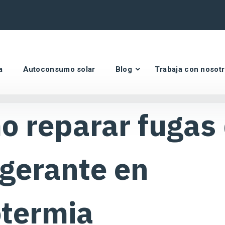
a
Autoconsumo solar
Blog
Trabaja con nosot
 reparar fugas
igerante en
otermia