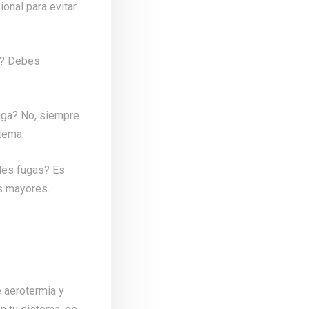
onal para evitar
a? Debes
fuga? No, siempre
stema.
les fugas? Es
s mayores.
 aerotermia y