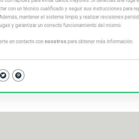
s con rapidez para evitar daños mayores. Si detectas una fuga e
tar con un técnico cualificado y seguir sus instrucciones para re
demás, mantener el sistema limpio y realizar revisiones perió
fugas y garantizar un correcto funcionamiento del mismo.
erte en contacto con
nosotros
para obtener más información.