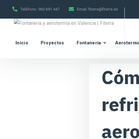
Teléfono:
960 691 447
Email:
fiterra@fiterra.es
Inicio
Proyectos
Fontaneria
Aerotermi
Cómo
refr
aer