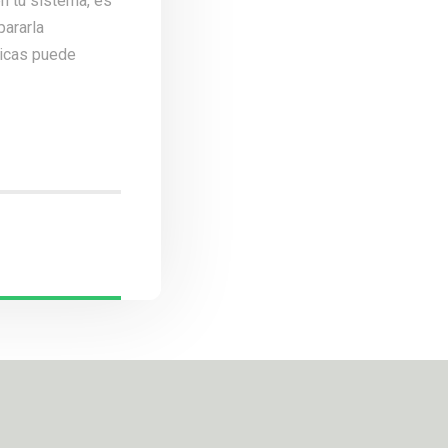
n tu sistema, es
pararla
dicas puede