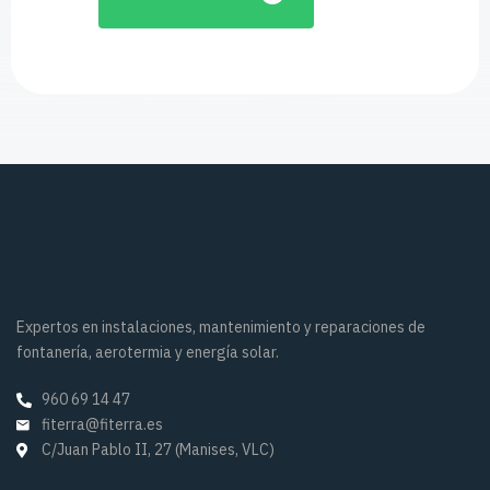
Expertos en instalaciones, mantenimiento y reparaciones de
fontanería, aerotermia y energía solar.
960 69 14 47
fiterra@fiterra.es
C/Juan Pablo II, 27 (Manises, VLC)