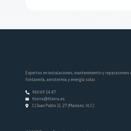
Expertos en instalaciones, mantenimiento y reparaciones
fontanería, aerotermia y energía solar.
960 69 14 47
fiterra@fiterra.es
C/Juan Pablo II, 27 (Manises, VLC)