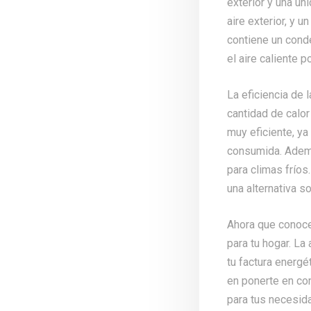
exterior y una un
aire exterior, y 
contiene un conden
el aire caliente p
La eficiencia de 
cantidad de calo
muy eficiente, ya
consumida. Además
para climas fríos
una alternativa s
Ahora que conoce
para tu hogar. La
tu factura energé
en ponerte en con
para tus necesid