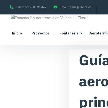
Teléfono:
960 691 447
Email:
fiterra@fiterra.es
Inicio
Proyectos
Fontaneria
Aerotermi
Guía
aero
prin