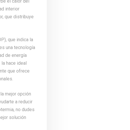
be el calor del
d interior
or, que distribuye
P), que indica la
es una tecnología
ad de energía
la hace ideal
iente que ofrece
onales.
la mejor opción
yudarte a reducir
rotermia, no dudes
ejor solución