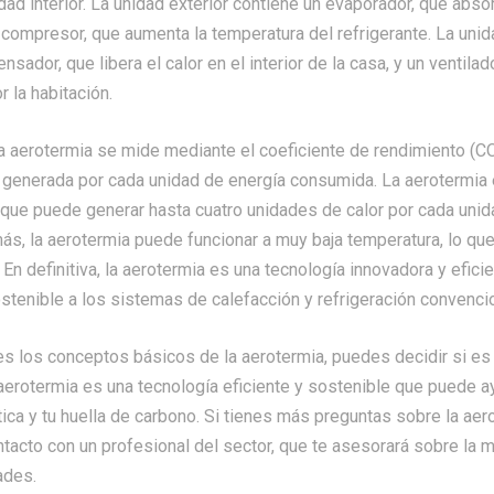
idad interior. La unidad exterior contiene un evaporador, que absor
un compresor, que aumenta la temperatura del refrigerante. La unida
sador, que libera el calor en el interior de la casa, y un ventilad
or la habitación.
la aerotermia se mide mediante el coeficiente de rendimiento (CO
r generada por cada unidad de energía consumida. La aerotermia 
 que puede generar hasta cuatro unidades de calor por cada unid
, la aerotermia puede funcionar a muy baja temperatura, lo que 
. En definitiva, la aerotermia es una tecnología innovadora y efic
ostenible a los sistemas de calefacción y refrigeración convenci
s los conceptos básicos de la aerotermia, puedes decidir si es 
 aerotermia es una tecnología eficiente y sostenible que puede a
tica y tu huella de carbono. Si tienes más preguntas sobre la ae
tacto con un profesional del sector, que te asesorará sobre la m
ades.