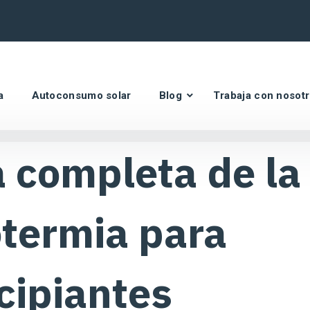
a
Autoconsumo solar
Blog
Trabaja con nosot
 completa de la
termia para
cipiantes