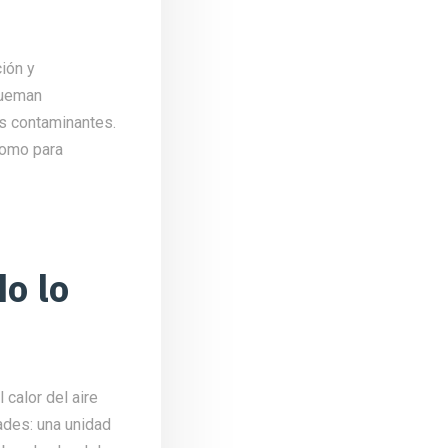
ción y
queman
os contaminantes.
como para
o lo
calor del aire
dades: una unidad