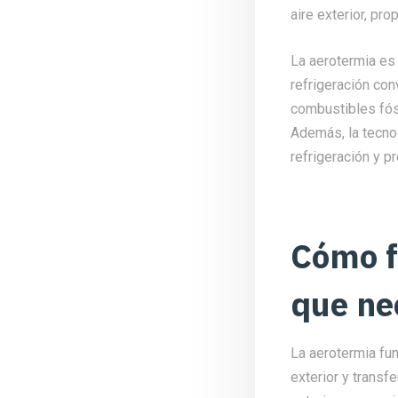
aire exterior, pro
La aerotermia es 
refrigeración co
combustibles fós
Además, la tecnol
refrigeración y p
Cómo f
que ne
La aerotermia fun
exterior y transf