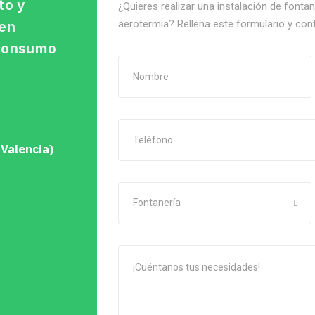
to y
¿Quieres realizar una instalación de fonta
 en
aerotermia? Rellena este formulario y con
oconsumo
 Valencia)
Fontanería