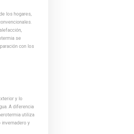
de los hogares,
convencionales.
alefacción,
rotermia se
paración con los
a
terior y lo
gua. A diferencia
erotermia utiliza
 invernadero y