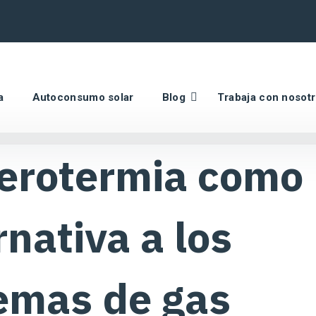
a
Autoconsumo solar
Blog
Trabaja con nosot
aerotermia como
rnativa a los
emas de gas