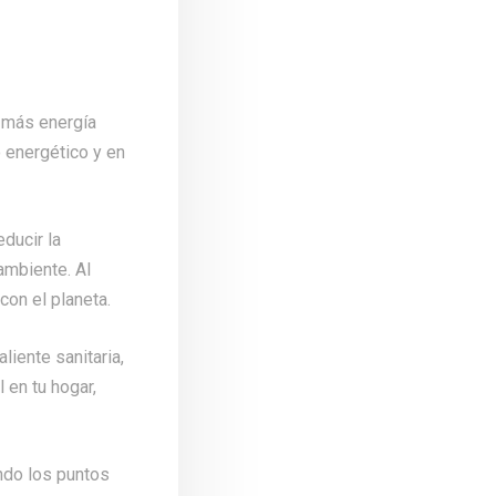
r más energía
 energético y en
educir la
ambiente. Al
con el planeta.
liente sanitaria,
 en tu hogar,
ando los puntos