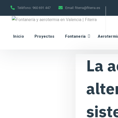
Teléfono:
960 691 447
Email:
fiterra@fiterra.es
Inicio
Proyectos
Fontaneria
Aerotermi
La 
alte
sist