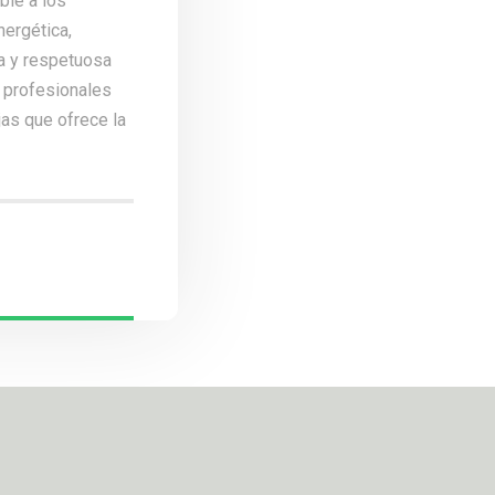
ble a los
nergética,
ia y respetuosa
 profesionales
jas que ofrece la