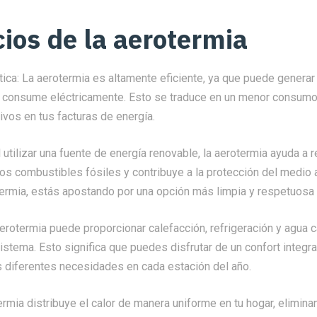
cios de la
aerotermia
tica: La aerotermia es altamente eficiente, ya que puede genera
e consume eléctricamente. Esto se traduce en un menor consumo
tivos en tus facturas de energía.
 utilizar una fuente de energía renovable, la aerotermia ayuda a r
os combustibles fósiles y contribuye a la protección del medio 
termia, estás apostando por una opción más limpia y respetuosa 
aerotermia puede proporcionar calefacción, refrigeración y agua ca
istema. Esto significa que puedes disfrutar de un confort integral
s diferentes necesidades en cada estación del año.
ermia distribuye el calor de manera uniforme en tu hogar, elimin