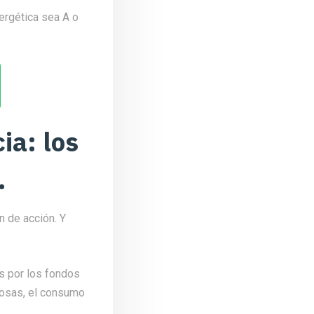
ergética sea A o
ia: los
.
n de acción. Y
s por los fondos
cosas, el consumo