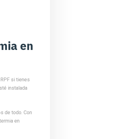
rmia en
IRPF si tienes
sté instalada
os de todo. Con
termia en