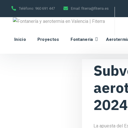
Teléfono:
960 691 447
Email:
fiterra@fiterra.es
Inicio
Proyectos
Fontaneria
Aerotermi
Subv
aero
2024:
La apuesta del Es