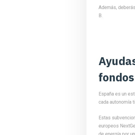
Además, deberás 
B.
Ayudas
fondos
España es un est
cada autonomía t
Estas subvencion
europeos NextGen
de energía por un