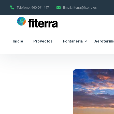
Teléfono:
960 691 447
Email:
fiterra@fiterra.es
Inicio
Proyectos
Fontaneria
Aerotermi