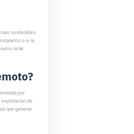
s más sostenibles
stalarlos o si la
onsumo solar
emoto?
generada por
 explotación de
idad que generan