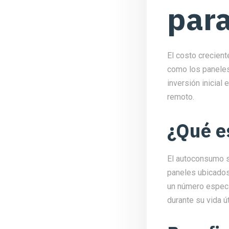
par
El costo crecient
como los paneles 
inversión inicial
remoto.
¿Qué e
El autoconsumo s
paneles ubicados
un número específ
durante su vida ú