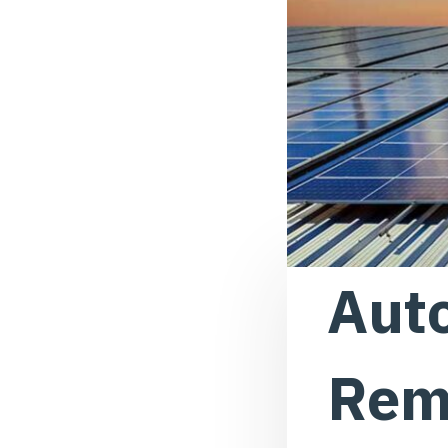
Aut
Rem