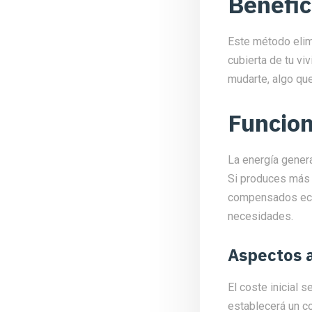
Benefic
Este método elimi
cubierta de tu vi
mudarte, algo qu
Funcio
La energía genera
Si produces más 
compensados eco
necesidades.
Aspectos 
El coste inicial s
establecerá un co