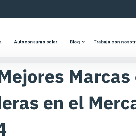
a
Autoconsumo solar
Blog
Trabaja con nosot
Mejores Marcas
eras en el Merc
4