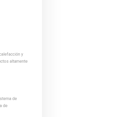
calefacción y
uctos altamente
istema de
a de