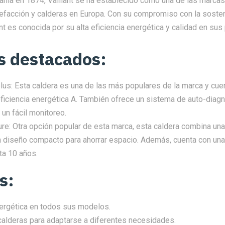
nia en 1874, Vaillant se ha establecido como una de las marcas
efacción y calderas en Europa. Con su compromiso con la sosteni
ant es conocida por su alta eficiencia energética y calidad en sus
s destacados:
lus: Esta caldera es una de las más populares de la marca y cue
eficiencia energética A. También ofrece un sistema de auto-diagn
 un fácil monitoreo.
ure: Otra opción popular de esta marca, esta caldera combina una 
n diseño compacto para ahorrar espacio. Además, cuenta con una
ta 10 años.
s:
nergética en todos sus modelos.
alderas para adaptarse a diferentes necesidades.