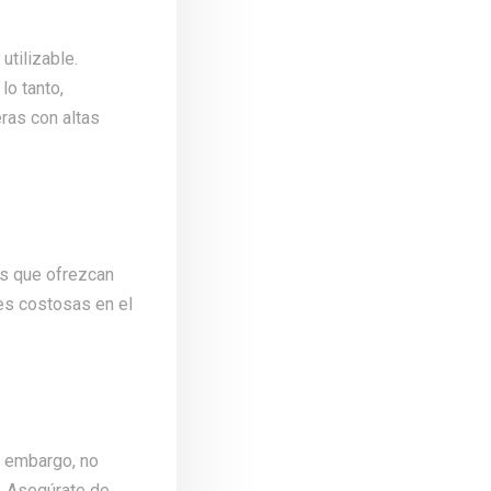
utilizable.
lo tanto,
ras con altas
as que ofrezcan
nes costosas en el
in embargo, no
. Asegúrate de