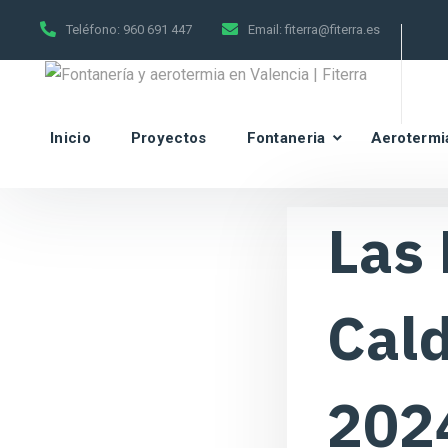
Teléfono:
960 691 447
Email:
fiterra@fiterra.es
Inicio
Proyectos
Fontaneria
Aerotermi
Las 
Cald
202