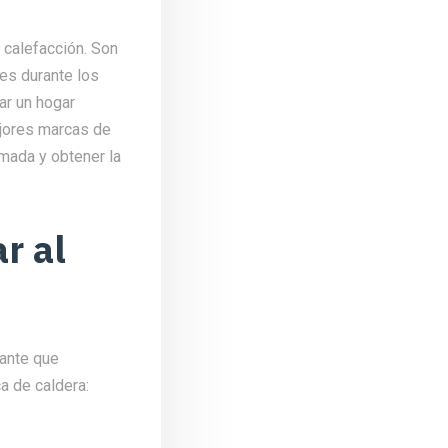
 calefacción. Son
es durante los
zar un hogar
ejores marcas de
mada y obtener la
r al
ante que
a de caldera: