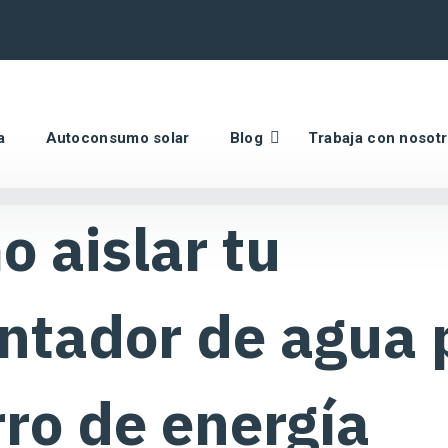
a
Autoconsumo solar
Blog
Trabaja con nosot
 aislar tu
ntador de agua 
ro de energía