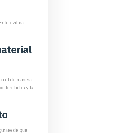
Esto evitará
aterial
on él de manera
r, los lados y la
to
egúrate de que