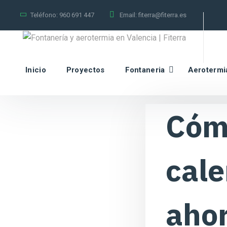
Teléfono:
960 691 447
Email:
fiterra@fiterra.es
Inicio
Proyectos
Fontaneria
Aerotermi
Cómo
cale
ahor