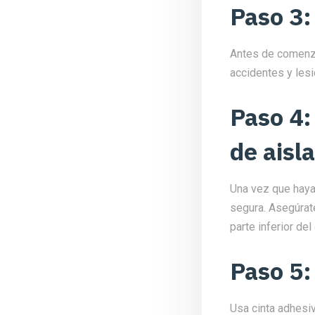
Paso 3:
Antes de comenza
accidentes y les
Paso 4:
de aisl
Una vez que haya
segura. Asegúrate
parte inferior del
Paso 5:
Usa cinta adhesiv