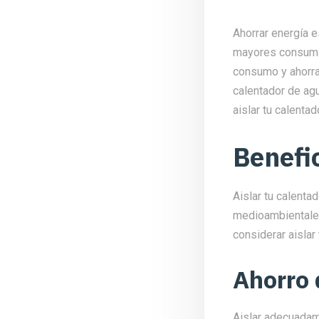
Ahorrar energía 
mayores consumid
consumo y ahorra
calentador de ag
aislar tu calenta
Benefi
Aislar tu calent
medioambientales
considerar aislar
Ahorro 
Aislar adecuadam