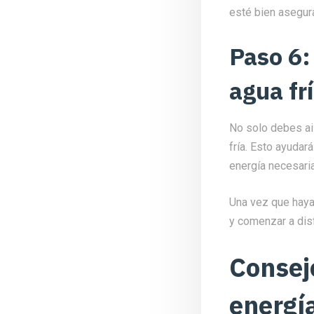
esté bien asegur
Paso 6:
agua fr
No solo debes ais
fría. Esto ayudar
energía necesaria
Una vez que hay
y comenzar a dis
Consej
energí