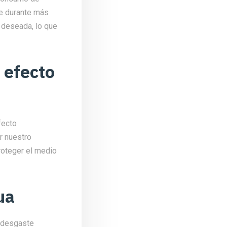
nte durante más
a deseada, lo que
 efecto
fecto
r nuestro
roteger el medio
ua
y desgaste