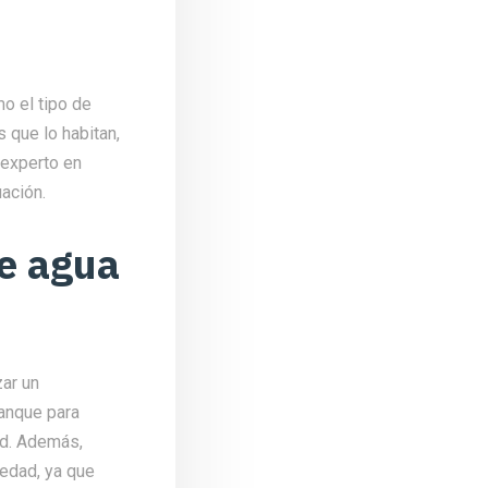
mo el tipo de
s que lo habitan,
 experto en
ación.
e agua
zar un
tanque para
ad. Además,
üedad, ya que