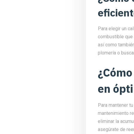
eficien
Para elegir un ca
combustible que p
así como también 
plomería o buscar
¿Cómo 
en ópt
Para mantener tu 
mantenimiento reg
eliminar la acumu
asegúrate de ree