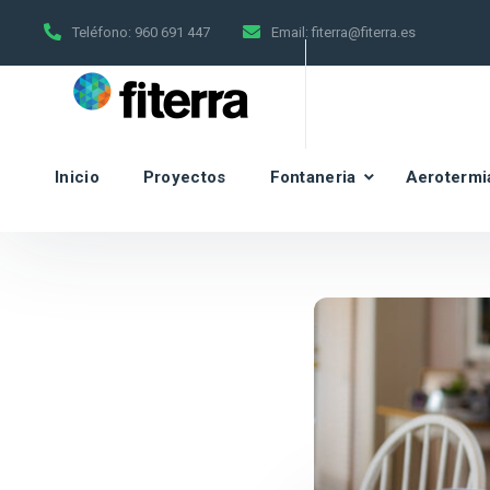
Teléfono:
960 691 447
Email:
fiterra@fiterra.es
Inicio
Proyectos
Fontaneria
Aerotermi