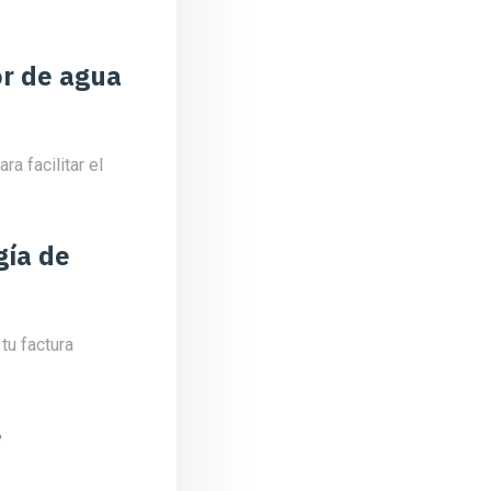
or de agua
a facilitar el
gía de
tu factura
e