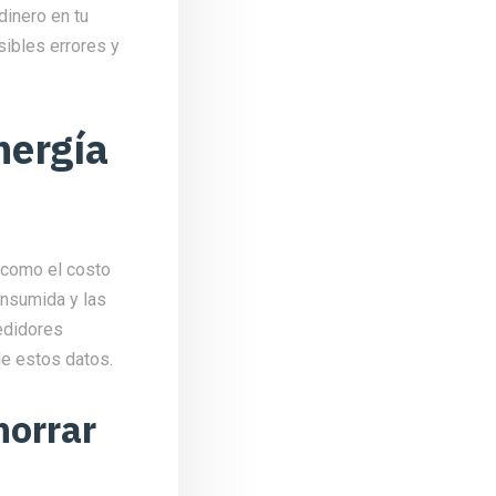
dinero en tu
sibles errores y
nergía
, como el costo
consumida y las
medidores
de estos datos.
horrar