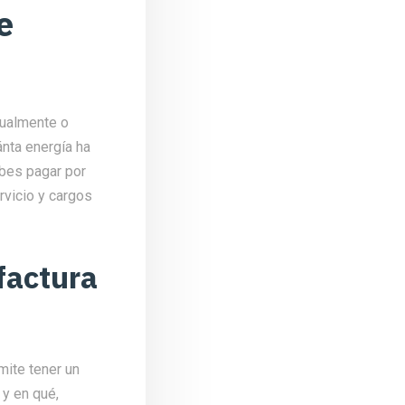
e
sualmente o
ánta energía ha
ebes pagar por
rvicio y cargos
factura
mite tener un
 y en qué,