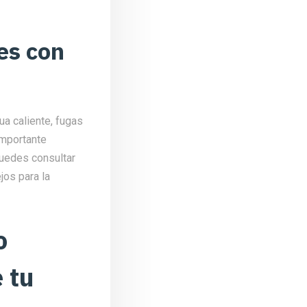
es con
a caliente, fugas
importante
Puedes consultar
jos para la
o
 tu