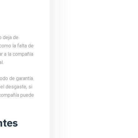
o deja de
como la falta de
ar a la compañía
l.
odo de garantía.
el desgaste, si
a compañía puede
ntes