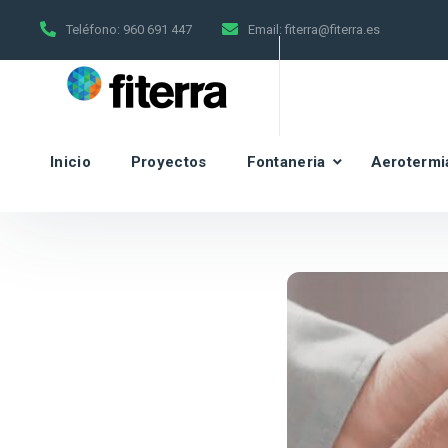
Teléfono:
960 691 447
Email:
fiterra@fiterra.es
Inicio
Proyectos
Fontaneria
Aerotermi