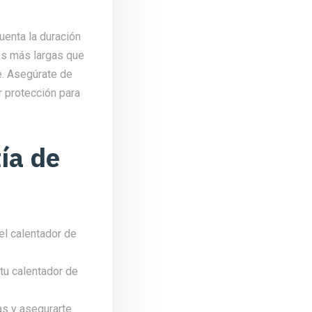
uenta la duración
das más largas que
e. Asegúrate de
r protección para
ía de
el calentador de
tu calentador de
as y asegurarte