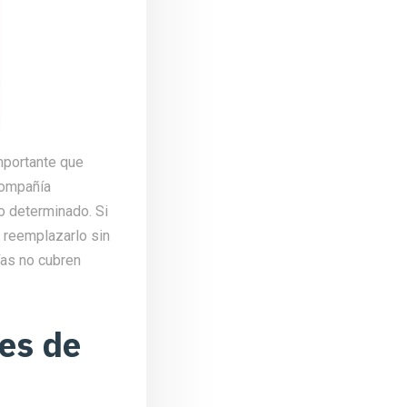
importante que
compañía
o determinado. Si
o reemplazarlo sin
ías no cubren
res de