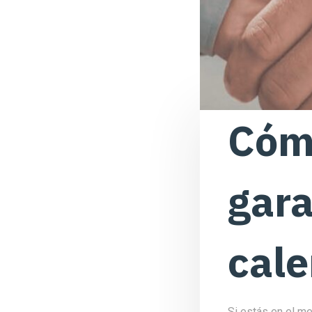
Cóm
gara
cale
Si estás en el m