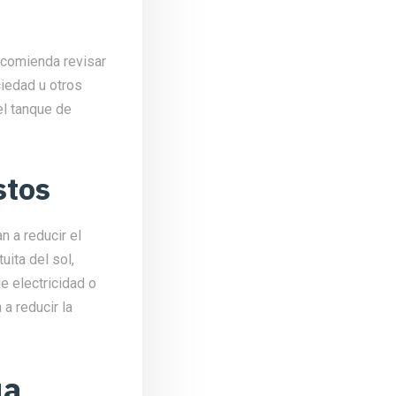
ecomienda revisar
iedad u otros
el tanque de
stos
n a reducir el
uita del sol,
e electricidad o
a reducir la
ua