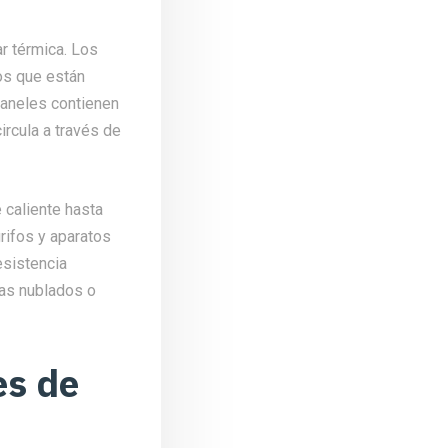
ar térmica. Los
os que están
paneles contienen
circula a través de
 caliente hasta
grifos y aparatos
esistencia
ías nublados o
es de