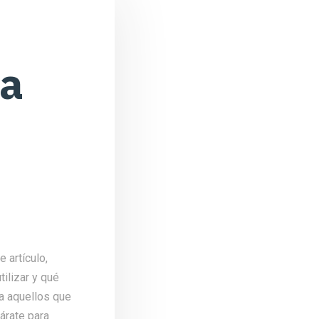
ua
 artículo,
ilizar y qué
a aquellos que
árate para