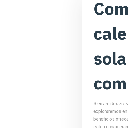
Com
cale
sola
com
Bienvenidos a est
exploraremos en 
beneficios ofrec
estén considerand