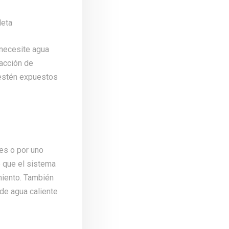
 necesite agua
facción de
 estén expuestos
les o por uno
 que el sistema
miento. También
de agua caliente