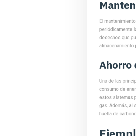
Manten
El mantenimiento
periódicamente l
desechos que pued
almacenamiento p
Ahorro 
Una de las princi
consumo de energía
estos sistemas pu
gas. Además, al s
huella de carbono
Ejempl