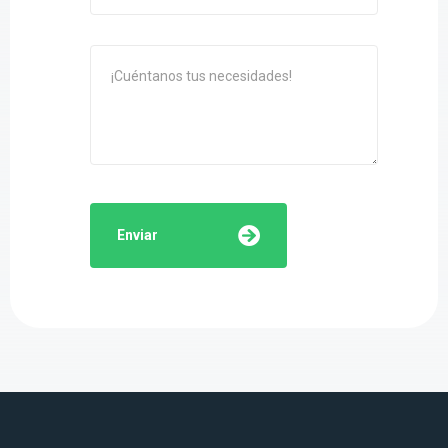
Expertos en instalaciones, mantenimiento y reparaciones de
fontanería, aerotermia y energía solar.
960 69 14 47
fiterra@fiterra.es
C/Juan Pablo II, 27 (Manises, VLC)
Servicios
Fontaneria Valencia
Aerotermia Valencia
Autoconsumo Solar Valencia