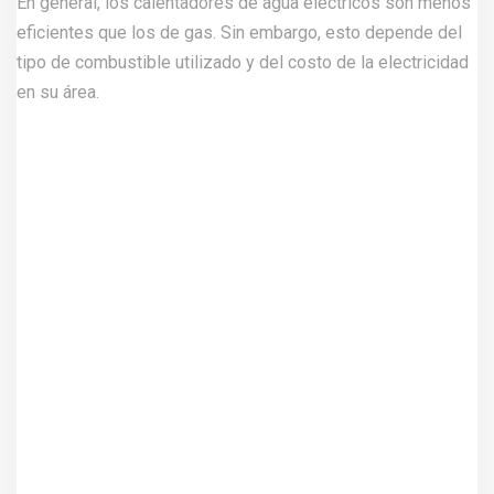
En general, los calentadores de agua eléctricos son menos
eficientes que los de gas. Sin embargo, esto depende del
tipo de combustible utilizado y del costo de la electricidad
en su área.
Conclusión
El impacto medioambiental de los calentadores de agua es
significativo, pero hay medidas que podemos tomar para
reducirlo. Instalar un calentador de agua solar o sin tanque,
usar agua caliente con moderación y optar por dispositivos
eficientes son algunas de las recomendaciones que
pueden ayudar a reducir el impacto ambiental de estos
aparatos. Al tomar estas medidas, no solo estaremos
reduciendo nuestra huella de carbono, sino también