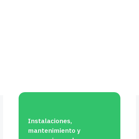
mantenimiento y
reparaciones de
fontanería en Valencia,
aerotermia y autoconsumo
solar.
Teléfono: 960 69 14 47
C/Juan Pablo II, 27
(Manises, Valencia)
fiterra@fiterra.es
L-V: 8:00 - 18:00