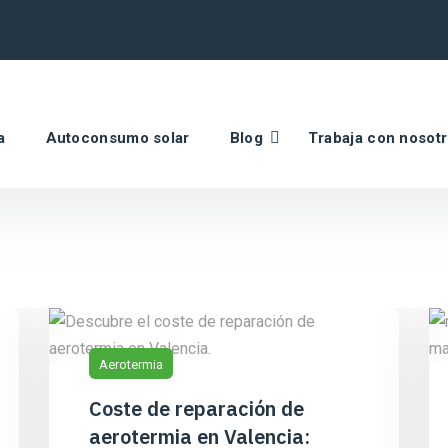
a
Autoconsumo solar
Blog
Trabaja con nosot
Aerotermia
Coste de reparación de
aerotermia en Valencia: