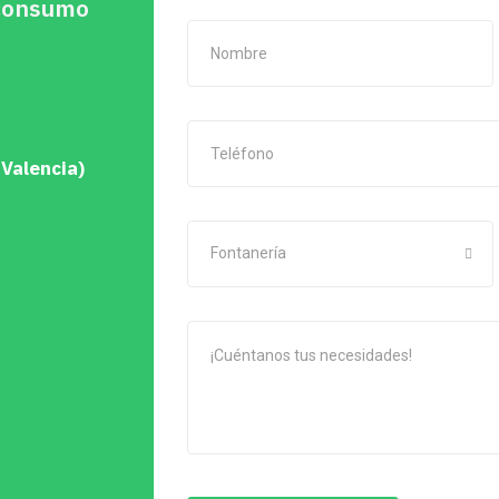
oconsumo
 Valencia)
Fontanería