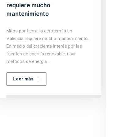
requiere mucho
mantenimiento
Mitos por tierra: la aerotermia en
Valencia requiere mucho mantenimiento.
En medio del creciente interés por las
fuentes de energía renovable, usar
Aerot
métodos de energía…
Revi
Valen
Leer más
cues
Revisi
es, y c
como t
necesi
Por es