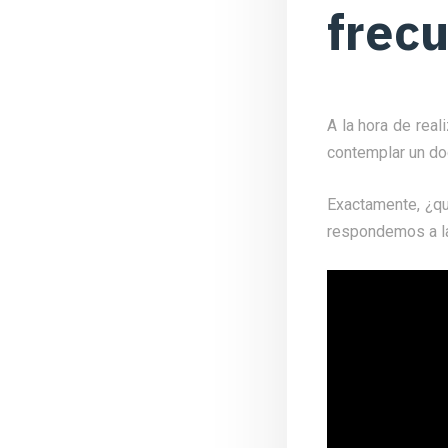
frec
A la hora de real
contemplar un do
Exactamente, ¿qu
respondemos a la