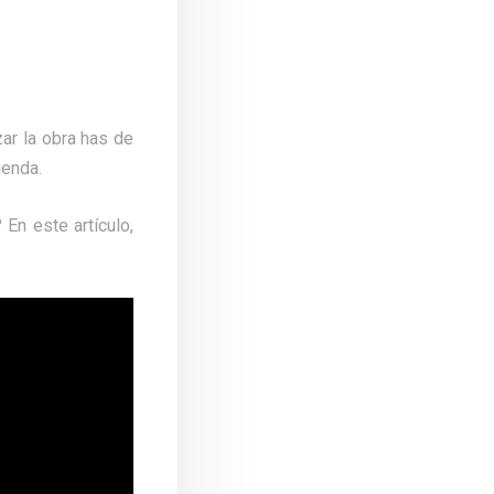
zar la obra has de
ienda.
En este artículo,