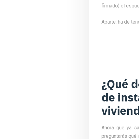
firmado) el esque
Aparte, ha de tene
¿Qué d
de ins
vivien
Ahora que ya sa
preguntarás qué i