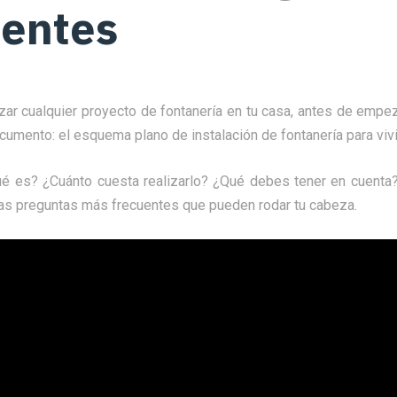
uentes
izar cualquier proyecto de fontanería en tu casa, antes de empe
cumento: el esquema plano de instalación de fontanería para viv
é es? ¿Cuánto cuesta realizarlo? ¿Qué debes tener en cuenta? 
s preguntas más frecuentes que pueden rodar tu cabeza.