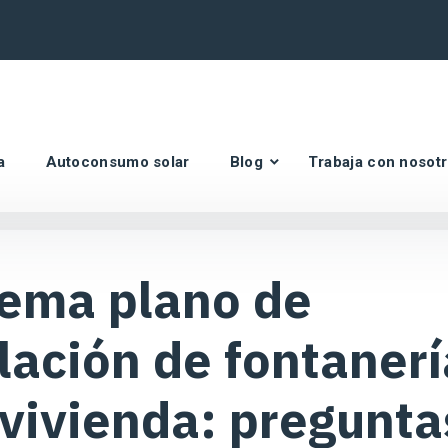
a
Autoconsumo solar
Blog
Trabaja con nosot
ema plano de
lación de fontanerí
 vivienda: pregunta