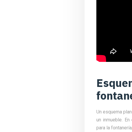
Esquem
fontan
Un esquema plano
un inmueble. En
para la fontanería