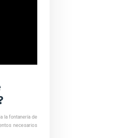
e
?
 la fontanería de
entos necesarios