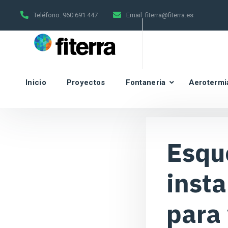
Teléfono:
960 691 447
Email:
fiterra@fiterra.es
Inicio
Proyectos
Fontaneria
Aerotermi
Esqu
insta
para