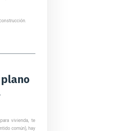
 construcción.
 plano
a
ara vivienda, te
entido común), hay