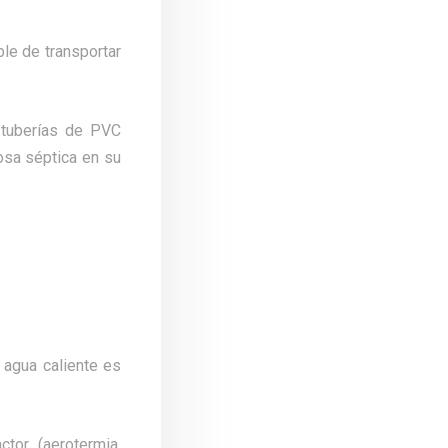
le de transportar
 tuberías de PVC
fosa séptica en su
r agua caliente es
tor (aerotermia,