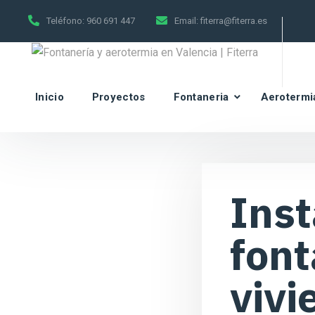
Teléfono:
960 691 447
Email:
fiterra@fiterra.es
Inicio
Proyectos
Fontaneria
Aerotermi
Inst
font
vivi