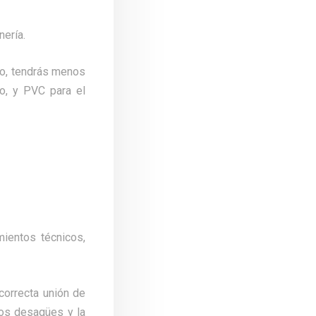
nería.
cto, tendrás menos
ro, y PVC para el
mientos técnicos,
 correcta unión de
 los desagües y la