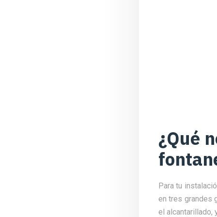
¿Qué n
fontan
Para tu instalac
en tres grandes 
el alcantarillado,