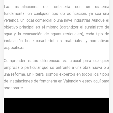
Las instalaciones de fontanería son un sistema
fundamental en cualquier tipo de edificación, ya sea una
vivienda, un local comercial o una nave industrial. Aunque el
objetivo principal es el mismo (garantizar el suministro de
agua y la evacuación de aguas residuales), cada tipo de
instalación tiene características, materiales y normativas
específicas.
Comprender estas diferencias es crucial para cualquier
empresa o particular que se enfrente a una obra nueva o a
una reforma. En Fiterra, somos expertos en todos los tipos
de instalaciones de fontanería en Valencia y estoy aquí para
asesorarte.