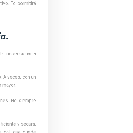
ivo. Te permitirá
ía.
de inspeccionar a
s. A veces, con un
a mayor.
ones. No siempre
iciente y segura.
de cal, que puede