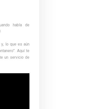
uando habla de
!
y, lo que es aún
ontanero”. Aquí te
te un servicio de