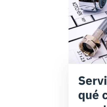
Servi
qué c