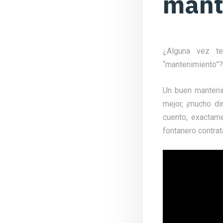
mant
¿Alguna vez t
“mantenimiento”?
Un buen manteni
mejor, ¡mucho din
cuento, exactame
fontanero contrat