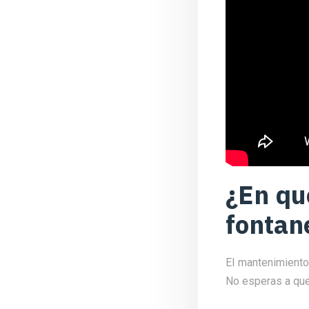
¿En qu
fontan
El mantenimiento 
No esperas a que 