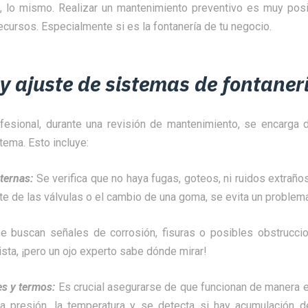
a, lo mismo. Realizar un mantenimiento preventivo es muy posit
recursos. Especialmente si es la fontanería de tu negocio.
 y ajuste de sistemas de fontaner
fesional, durante una revisión de mantenimiento, se encarga 
tema. Esto incluye:
sternas:
Se verifica que no haya fugas, goteos, ni ruidos extraño
te de las válvulas o el cambio de una goma, se evita un problem
e buscan señales de corrosión, fisuras o posibles obstrucci
vista, ¡pero un ojo experto sabe dónde mirar!
es y termos:
Es crucial asegurarse de que funcionan de manera ef
la presión, la temperatura y se detecta si hay acumulación 