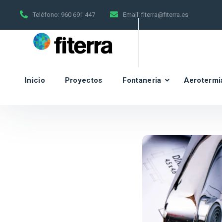
Teléfono:
960 691 447
Email:
fiterra@fiterra.es
Inicio
Proyectos
Fontaneria
Aerotermi