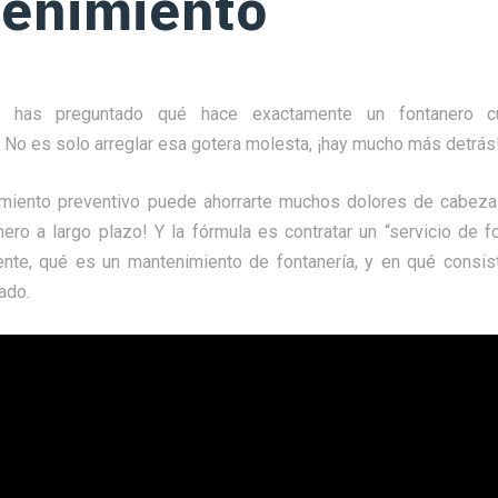
enimiento
e has preguntado qué hace exactamente un fontanero c
 No es solo arreglar esa gotera molesta, ¡hay mucho más detrás
miento preventivo puede ahorrarte muchos dolores de cabeza 
ero a largo plazo! Y la fórmula es contratar un “servicio de f
nte, qué es un mantenimiento de fontanería, y en qué consis
ado.