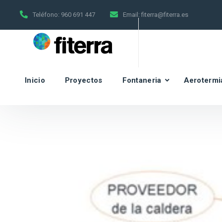
Teléfono:
960 691 447
Email:
fiterra@fiterra.es
Inicio
Proyectos
Fontaneria
Aerotermi