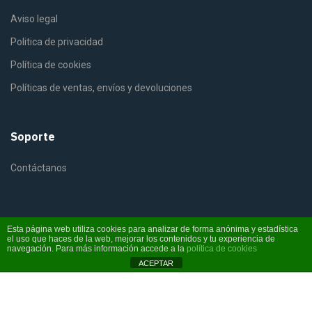
Aviso legal
Politica de privacidad
Política de cookies
Políticas de ventas, envíos y devoluciones
Soporte
Contáctanos
Esta página web utiliza cookies para analizar de forma anónima y estadística
el uso que haces de la web, mejorar los contenidos y tu experiencia de
©2025 Fiterra. Derechos reservados
navegación. Para más información accede a la
política de cookies
ACEPTAR
Instagram
YouTube