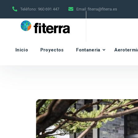
Teléfono:
960 691 447
Email:
fiterra@fiterra.es
Inicio
Proyectos
Fontaneria
Aerotermi