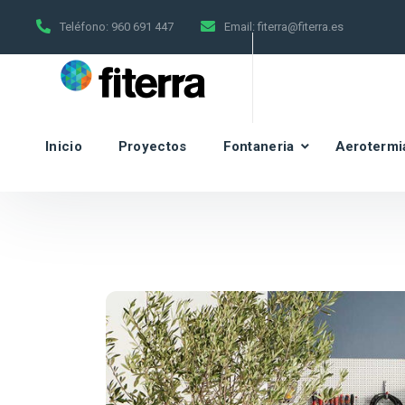
Teléfono:
960 691 447
Email:
fiterra@fiterra.es
Inicio
Proyectos
Fontaneria
Aerotermi