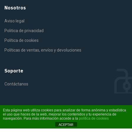
Nosotros
Aviso legal
Politica de privacidad
Política de cookies
Políticas de ventas, envíos y devoluciones
Soporte
Contáctanos
Esta página web utiliza cookies para analizar de forma anónima y estadística
el uso que haces de la web, mejorar los contenidos y tu experiencia de
©2025 Fiterra. Derechos reservados
navegación. Para más información accede a la
política de cookies
ACEPTAR
Instagram
YouTube