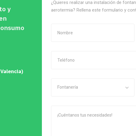
¿Quieres realizar una instalación de fonta
to y
aerotermia? Rellena este formulario y con
 en
oconsumo
 Valencia)
Fontanería