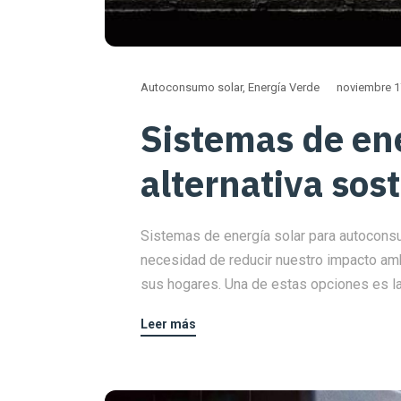
Autoconsumo solar
,
Energía Verde
noviembre 1
Sistemas de en
alternativa sos
Sistemas de energía solar para autoconsum
necesidad de reducir nuestro impacto am
sus hogares. Una de estas opciones es la 
Leer más