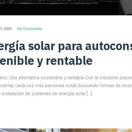
7, 2023
No Comments
ergía solar para autoco
tenible y rentable
o: Una alternativa sostenible y rentable Con la creciente preocu
biental, cada vez más personas están buscando formas de incor
instalación de sistemas de energía solar […]