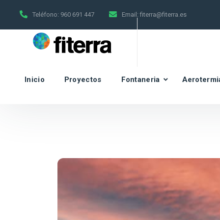
Teléfono:
960 691 447
Email:
fiterra@fiterra.es
Inicio
Proyectos
Fontaneria
Aerotermi