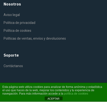
Nosotros
Aviso legal
Politica de privacidad
Política de cookies
Políticas de ventas, envíos y devoluciones
Soporte
Contáctanos
Esta página web utiliza cookies para analizar de forma anónima y estadística
el uso que haces de la web, mejorar los contenidos y tu experiencia de
©2025 Fiterra. Derechos reservados
navegación. Para más información accede a la
política de cookies
ACEPTAR
Instagram
YouTube