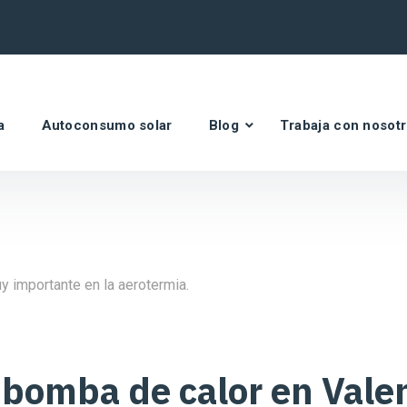
a
Autoconsumo solar
Blog
Trabaja con nosot
bomba de calor en Valen